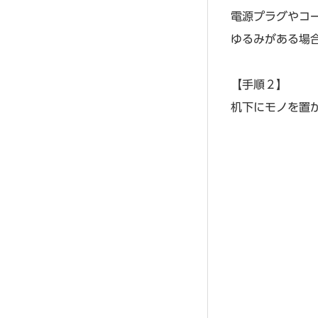
電源プラグやコ
ゆるみがある場
【手順２】
机下にモノを置