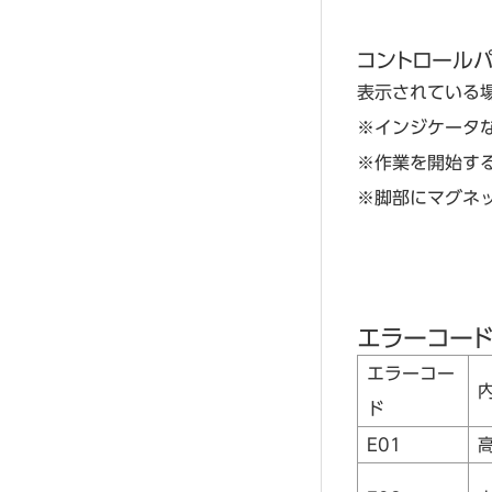
コントロール
表示されている
※インジケータ
※作業を開始す
※脚部にマグネ
エラーコー
エラーコー
ド
E01