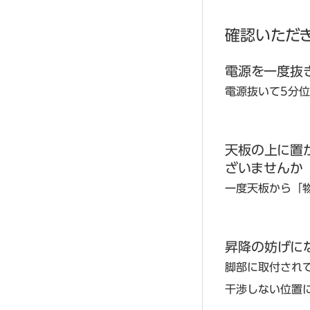
確認いただ
電源を一度抜
電源抜いて5分
天板の上に置か
ざいませんか
一度天板から「
昇降の妨げに
脚部に取付され
干渉しない位置