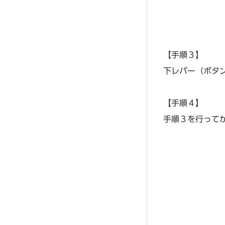
【手順３】
下レバー（ボタ
【手順４】
手順３を行って