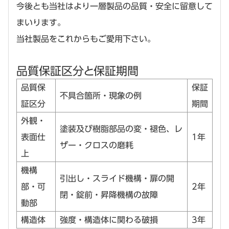
今後とも当社はより一層製品の品質・安全に留意して
まいります。
当社製品をこれからもご愛用下さい。
品質保証区分と保証期間
品質保
保証
不具合箇所・現象の例
証区分
期間
外観・
塗装及び樹脂部品の変・褪色、レ
表面仕
1年
ザー・クロスの磨耗
上
機構
引出し・スライド機構・扉の開
部・可
2年
閉・錠前・昇降機構の故障
動部
構造体
強度・構造体に関わる破損
3年